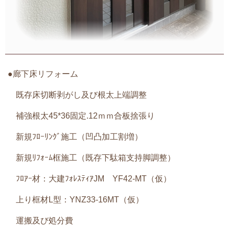
●廊下床リフォーム
既存床切断剥がし及び根太上端調整
補強根太45*36固定.12ｍｍ合板捨張り
新規ﾌﾛｰﾘﾝｸﾞ施工（凹凸加工割増）
新規ﾘﾌｫｰﾑ框施工（既存下駄箱支持脚調整）
ﾌﾛｱｰ材：大建ﾌｫﾚｽﾃｨｱJM YF42-MT（仮）
上り框材L型：YNZ33-16MT（仮）
運搬及び処分費