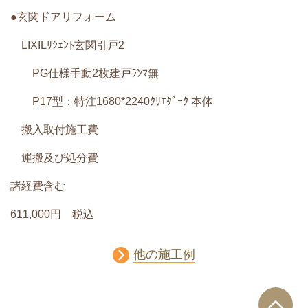
●玄関ドアリフォーム
LIXILﾘｼｪﾝﾄ玄関引戸2
PG仕様手動2枚建戸ﾗﾝﾏ無
P17型：特注1680*2240ｸﾘｴﾀﾞｰｸ 本体
搬入取付施工費
運搬及び処分費
諸経費含む
611,000円 税込
他の施工例