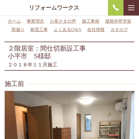
リフォームワークス
ホーム
事業理念
お客さまの声
施工事例
屋根外壁塗装
雨漏り
耐震工事
よくあるQ&A
会社情報
カタログ
２階居室：間仕切新設工事
小平市 S様邸
２０１８年１１月施工
施工前