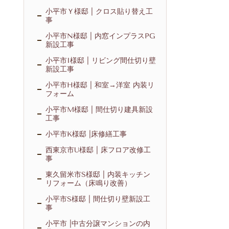
小平市Ｙ様邸 | クロス貼り替え工
事
小平市N様邸 | 内窓インプラスPG
新設工事
小平市I様邸 | リビング間仕切り壁
新設工事
小平市H様邸 | 和室→洋室 内装リ
フォーム
小平市M様邸 | 間仕切り建具新設
工事
小平市K様邸 |床修繕工事
西東京市U様邸 | 床フロア改修工
事
東久留米市S様邸 | 内装キッチン
リフォーム（床鳴り改善）
小平市S様邸 | 間仕切り壁新設工
事
小平市 |中古分譲マンションの内