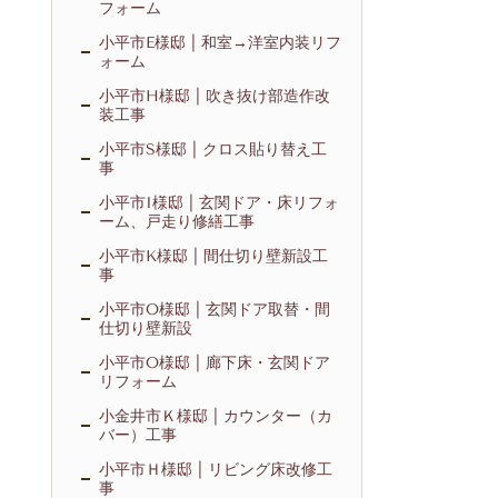
フォーム
小平市E様邸 | 和室→洋室内装リフ
ォーム
小平市H様邸 | 吹き抜け部造作改
装工事
小平市S様邸 | クロス貼り替え工
事
小平市I様邸 | 玄関ドア・床リフォ
ーム、戸走り修繕工事
小平市K様邸 | 間仕切り壁新設工
事
小平市O様邸 | 玄関ドア取替・間
仕切り壁新設
小平市O様邸 | 廊下床・玄関ドア
リフォーム
小金井市Ｋ様邸 | カウンター（カ
バー）工事
小平市Ｈ様邸 | リビング床改修工
事