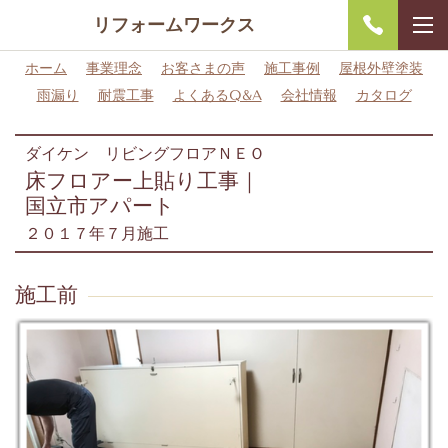
リフォームワークス
ホーム
事業理念
お客さまの声
施工事例
屋根外壁塗装
雨漏り
耐震工事
よくあるQ&A
会社情報
カタログ
ダイケン リビングフロアＮＥＯ
床フロアー上貼り工事｜
国立市アパート
２０１７年７月施工
施工前