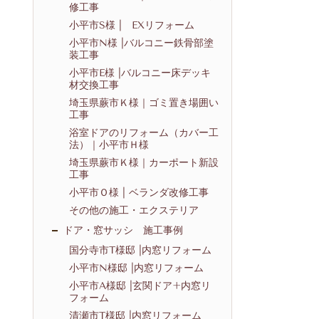
修工事
小平市S様 | EXリフォーム
小平市N様 |バルコニー鉄骨部塗
装工事
小平市E様 |バルコニー床デッキ
材交換工事
埼玉県蕨市Ｋ様｜ゴミ置き場囲い
工事
浴室ドアのリフォーム（カバー工
法）｜小平市Ｈ様
埼玉県蕨市Ｋ様｜カーポート新設
工事
小平市Ｏ様 | ベランダ改修工事
その他の施工・エクステリア
ドア・窓サッシ 施工事例
国分寺市T様邸 |内窓リフォーム
小平市N様邸 |内窓リフォーム
小平市A様邸 |玄関ドア+内窓リ
フォーム
清瀬市T様邸 |内窓リフォーム