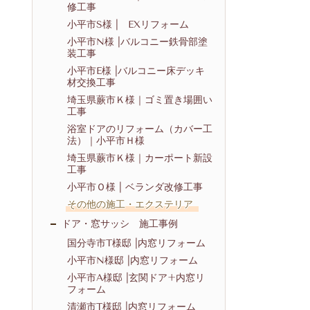
修工事
小平市S様 | EXリフォーム
小平市N様 |バルコニー鉄骨部塗
装工事
小平市E様 |バルコニー床デッキ
材交換工事
埼玉県蕨市Ｋ様｜ゴミ置き場囲い
工事
浴室ドアのリフォーム（カバー工
法）｜小平市Ｈ様
埼玉県蕨市Ｋ様｜カーポート新設
工事
小平市Ｏ様 | ベランダ改修工事
その他の施工・エクステリア
ドア・窓サッシ 施工事例
国分寺市T様邸 |内窓リフォーム
小平市N様邸 |内窓リフォーム
小平市A様邸 |玄関ドア+内窓リ
フォーム
清瀬市T様邸 |内窓リフォーム