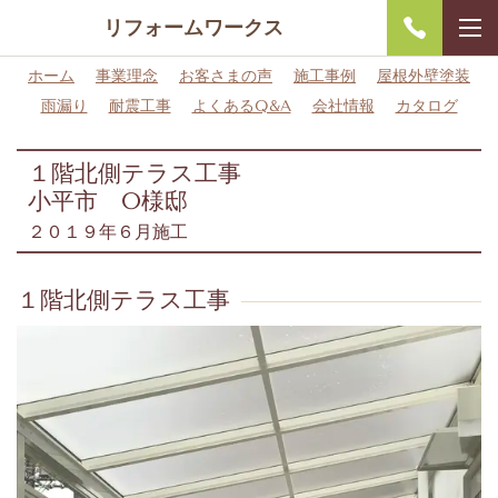
リフォームワークス
ホーム
事業理念
お客さまの声
施工事例
屋根外壁塗装
雨漏り
耐震工事
よくあるQ&A
会社情報
カタログ
１階北側テラス工事
小平市 O様邸
２０１９年６月施工
１階北側テラス工事