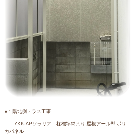
●１階
北側テラス
工事
YKK-APソラリア：柱標準納まり.屋根アール型.ポリ
カパネル