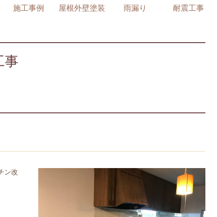
施工事例
屋根外壁塗装
雨漏り
耐震工事
工事
チン改